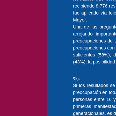
recibiendo 8.776 re
fue aplicado vía te
Mayor.
Una de las pregunta
arrojando important
preocupaciones de un
preocupaciones con 
suficientes (58%),
(43%), la posibilida
%).
Si los resultados s
preocupación en toda
personas entre 16 y
primeras manifestad
generacionales, es d