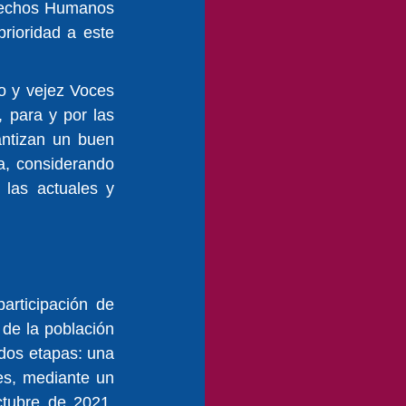
rechos Humanos 
ioridad a este 
o y vejez Voces 
 para y por las 
ntizan un buen 
a, considerando 
las actuales y 
rticipación de 
de la población 
 dos etapas: una 
es, mediante un 
tubre de 2021, 