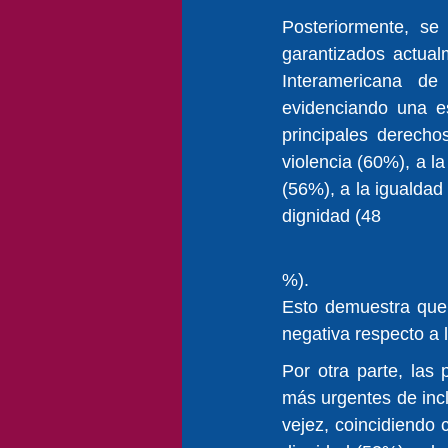
Posteriormente, se
garantizados actual
Interamericana d
evidenciando una es
principales derecho
violencia (60%), a l
(56%), a la igualdad 
dignidad (48
%).
Esto demuestra que 
negativa respecto a 
Por otra parte, las
más urgentes de incl
vejez, coincidiendo c