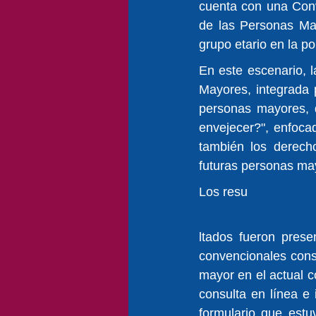
cuenta con una Conv
de las Personas May
grupo etario en la pol
En este escenario, 
Mayores, integrada p
personas mayores, d
envejecer?", enfoca
también los derecho
futuras personas ma
Los resu
ltados fueron prese
convencionales const
mayor en el actual co
consulta en línea e
formulario que estu