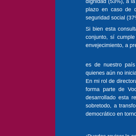
dignidad (53%), a la
plazo en caso de d
seguridad social (37
Si bien esta consul
conjunto, sí cumple 
envejecimiento, a pr
es de nuestro país
quienes aún no inici
En mi rol de director
forma parte de Voc
desarrollado esta r
sobretodo, a transf
democrático en torno