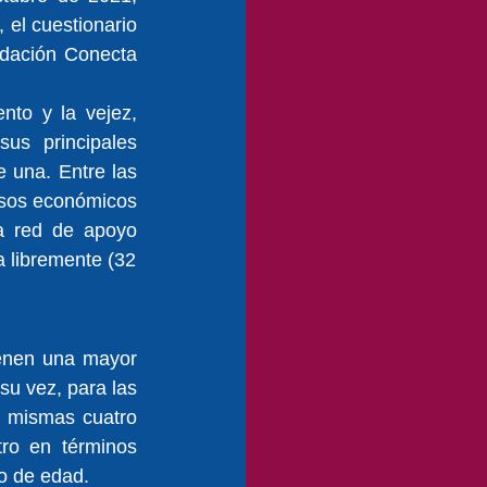
el cuestionario 
dación Conecta 
to y la vejez, 
us principales 
 una. Entre las 
sos económicos 
a red de apoyo 
a libremente (32
enen una mayor 
u vez, para las 
 mismas cuatro 
ro en términos 
po de edad.