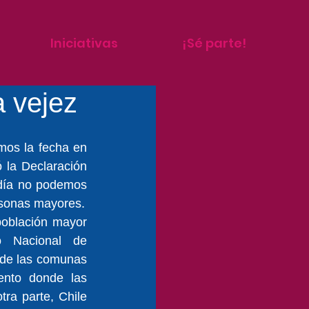
Iniciativas
¡Sé parte!
a vejez
os la fecha en 
la Declaración 
día no podemos 
rsonas mayores.
población mayor 
o Nacional de 
de las comunas 
nto donde las 
a parte, Chile 