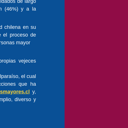
idados de largo 
n (46%) y a la 
d chilena en su 
e el proceso de 
ersonas mayor
ropias vejeces 
paraíso, el cual 
ciones que ha 
esmayores.cl
 y, 
lio, diverso y 