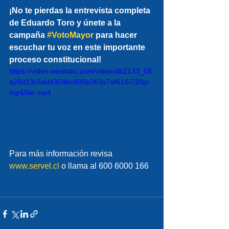
¡No te pierdas la entrevista completa 
de Eduardo Toro y únete a la 
campaña 
#VotoMayor
 para hacer 
escuchar tu voz en este importante 
proceso constitucional!
https://video.wixstatic.com/video/db2133_58
a28d13c5dd4304bc900e263a7af616/720p/
mp4/file.mp4
Para más información revisa 
www.servel.cl
 o llama al 600 6000 166