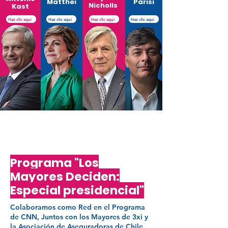
Matthei
Parisi
Nicholls
Kast
Haz clic aquí
Haz clic aquí
Haz clic aquí
Haz clic aquí
Programa "Los
Mayores Deciden:
Especial presidencial"
Colaboramos como Red en el Programa
de CNN, Juntos con los Mayores de 3xi y
la Asociación de Aseguradoras de Chile,