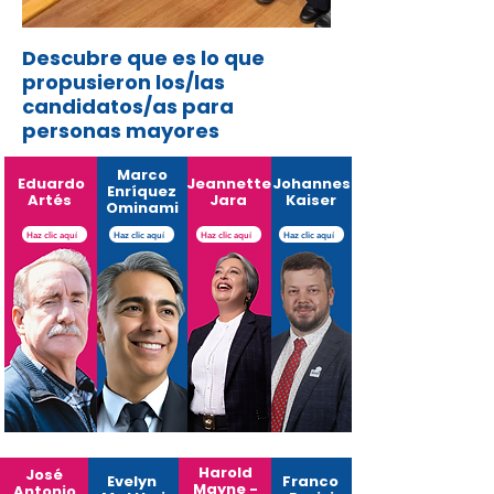
Descubre que es lo que
propusieron los/las
candidatos/as para
personas mayores
Marco
Eduardo
Jeannette
Johannes
Enríquez
Artés
Jara
Kaiser
Ominami
Haz clic aquí
Haz clic aquí
Haz clic aquí
Haz clic aquí
Harold
José
Evelyn
Franco
Mayne -
Antonio