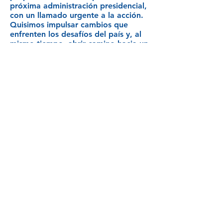
próxima administración presidencial,
con un llamado urgente a la acción.
Quisimos impulsar cambios que
enfrenten los desafíos del país y, al
mismo tiempo, abrir camino hacia un
Chile más justo e inclusivo con las
personas mayores de hoy y del
mañana.
Revisa el documento completo aquí
Entregamos una carta
firmada por
más de 100
organizaciones
a las
candidaturas
presidenciales de
segunda vuelta