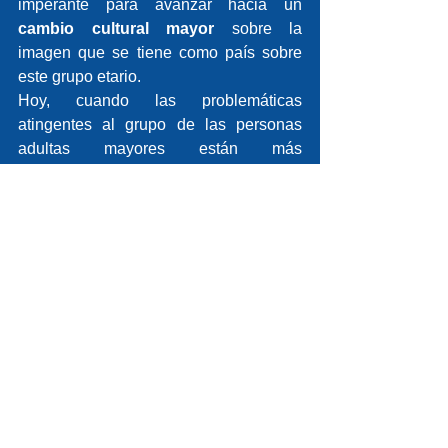
imperante para avanzar hacia un 
cambio cultural mayor
 sobre la 
imagen que se tiene como país sobre 
este grupo etario.     
Hoy, cuando las problemáticas 
atingentes al grupo de las personas 
adultas mayores están más 
visibilizadas, es un excelente momento 
para contribuir en la generación de un 
lenguaje integrador y con enfoque de 
derechos, pues la gran mayoría de 
nosotros seremos mayores de 60 años 
en un futuro cercano y sufriremos en 
carne propia esta discriminación. No 
olvidemos que una sociedad puede ser 
medida o juzgada por cómo trata a sus 
ciudadanos mayores.
Por Alejandra Valdés y Beatriz Urrutia