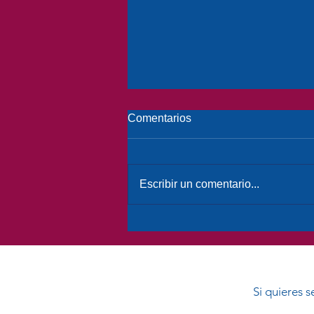
Comentarios
Escribir un comentario...
Ley Integral de Personas
Mayores: urge su aprobación
este 2025
Si quieres 