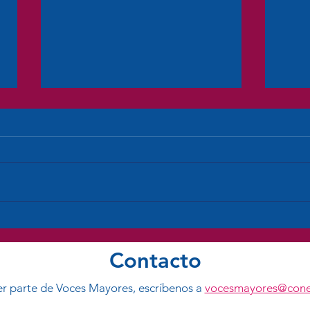
Voto Mayor: Entrevista en
Voce
Radio Cooperativa
Perio
cambi
Contacto
ser parte de Voces Mayores, escríbenos a
vocesmayores@cone