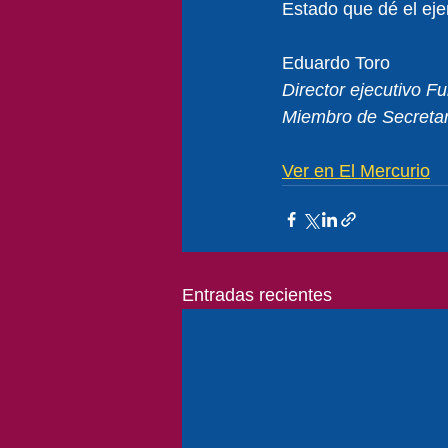
Estado que dé el ej
Eduardo Toro
Director ejecutivo 
Miembro de Secretar
Ver en El Mercurio
Entradas recientes