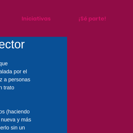
Iniciativas
¡Sé parte!
rector
que 
lada por el 
ez a personas 
 trato 
os (haciendo 
a nueva y más 
erlo sin un 