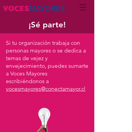
¡Sé parte!
Si tu organización trabaja con
personas mayores o se dedica a
temas de vejez y
envejecimiento, puedes sumarte
a Voces Mayores
escribiéndonos
a
vocesmayores@conectamayor.cl