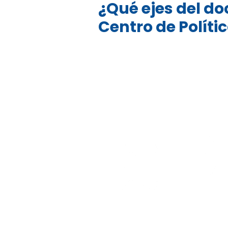
¿Qué ejes del d
Centro de Políti
Edadismo,
maltrato y
Integració
violencia hacia las
largo de l
personas
mayores