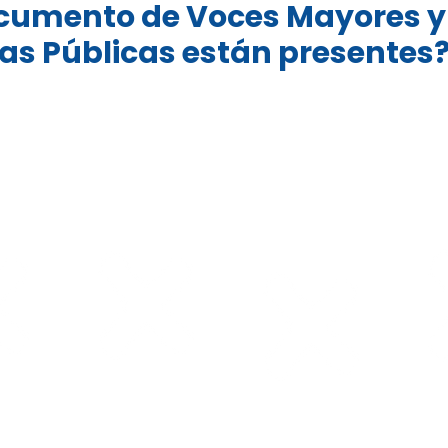
ocumento de Voces Mayores y 
cas Públicas están presentes
n a lo
Economía
Salud para las
Ento
a vida
plateada
personas
ve
mayores