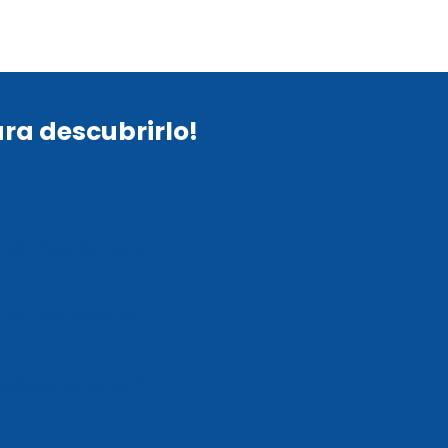
ra descubrirlo!
sin fines de lucro,
 sin requisitos de
ilidad en las AFP,