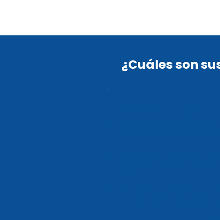
¿Cuáles son su
Propuestas adicion
Sistema Nacional de Pensio
reconocerá los aportes ind
Se propone garantizar una 
cotización previa, en dos
Se creará un Fondo de Com
priorizando a adultos may