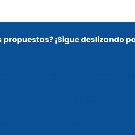
s propuestas? ¡Sigue deslizando pa
ales
nes con Cuentas Nacionales (SPN): un sistema público y 
ividuales a través de cuentas nacionales.
Pensión Básica Universal (PGU) financiada por el Estado
 tramos: de 210.000 al 2026 y 250.000 al 2028
pensación Previsional para quienes tuvieron baja rentab
ores con pensiones bajo el salario mínimo.