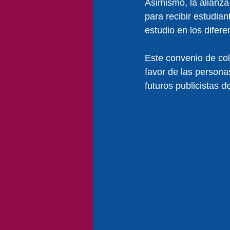
Asimismo, la alianza
para recibir estudian
estudio en los difere
Este convenio de co
favor de las persona
futuros publicistas de