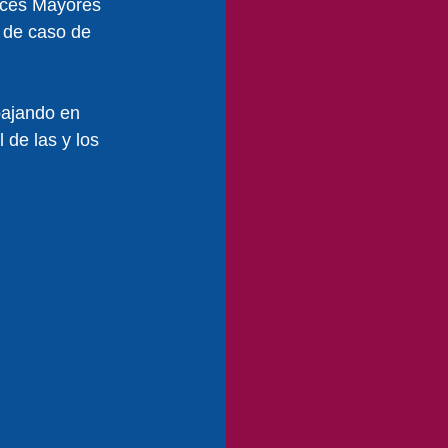
oces Mayores 
o de caso de 
bajando en 
 de las y los 