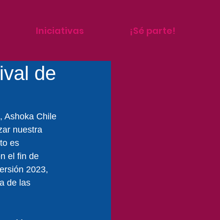
Iniciativas
¡Sé parte!
ival de
o, Ashoka Chile 
zar nuestra 
to es 
 el fin de 
ersión 2023, 
a de las 