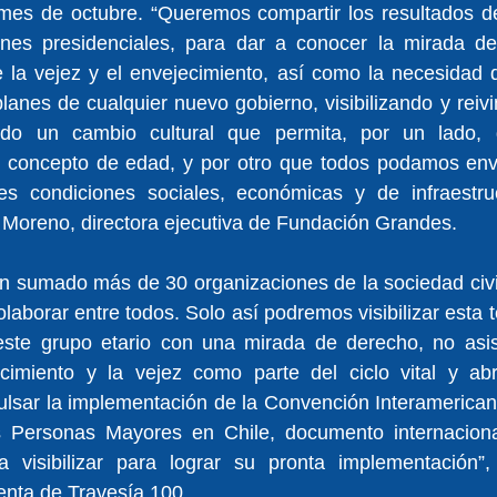
 mes de octubre. “Queremos compartir los resultados de
ones presidenciales, para dar a conocer la mirada de 
 la vejez y el envejecimiento, así como la necesidad de
planes de cualquier nuevo gobierno, visibilizando y reivi
do un cambio cultural que permita, por un lado, de
r concepto de edad, y por otro que todos podamos envej
s condiciones sociales, económicas y de infraestruct
 Moreno, directora ejecutiva de Fundación Grandes.
an sumado más de 30 organizaciones de la sociedad civi
aborar entre todos. Solo así podremos visibilizar esta t
 este grupo etario con una mirada de derecho, no asist
cimiento y la vejez como parte del ciclo vital y abr
ulsar la implementación de la Convención Interamerican
 Personas Mayores en Chile, documento internaciona
 visibilizar para lograr su pronta implementación”,
enta de Travesía 100.