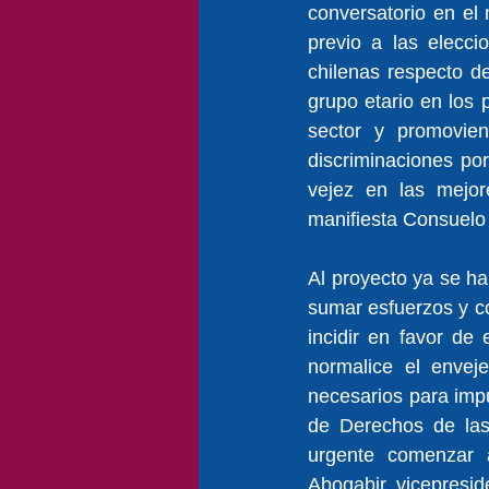
conversatorio en el
previo a las elecci
chilenas respecto de
grupo etario en los 
sector y promovien
discriminaciones po
vejez en las mejore
manifiesta Consuelo
Al proyecto ya se h
sumar esfuerzos y col
incidir en favor de
normalice el enveje
necesarios para imp
de Derechos de las
urgente comenzar a
Abogabir, vicepresid