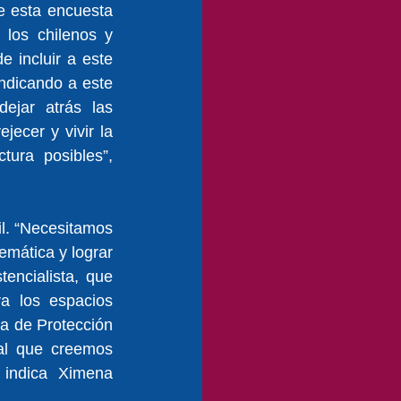
 esta encuesta 
los chilenos y 
 incluir a este 
ndicando a este 
jar atrás las 
ecer y vivir la 
ura posibles”, 
l. “Necesitamos 
emática y lograr 
encialista, que 
a los espacios 
a de Protección 
l que creemos 
 indica Ximena 