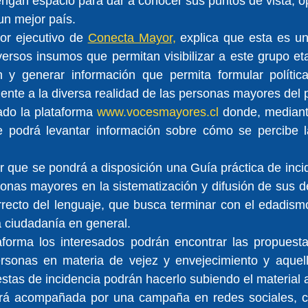
gan espacio para dar a conocer sus puntos de vista, op
un mejor país.
or ejecutivo de 
Conecta Mayor,
 explica que esta es un
ersos insumos que permitan visibilizar a este grupo etari
ón y generar información que permita formular política
nte a la diversa realidad de las personas mayores del 
do la plataforma 
www.vocesmayores.cl
 donde, mediant
se podrá levantar información sobre cómo se percibe la
r que se pondrá a disposición una Guía práctica de inci
sonas mayores en la sistematización y difusión de sus 
rrecto del lenguaje, que busca terminar con el edadism
 ciudadanía en general.
forma los interesados podrán encontrar las propuestas
rsonas en materia de vejez y envejecimiento y aquell
stas de incidencia podrán hacerlo subiendo el material 
será acompañada por una campaña en redes sociales, co