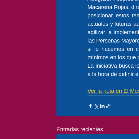
Macarena Rojas, dire
posicionar estos te
actuales y futuras a
agilizar la impleme
las Personas Mayore
si lo hacemos en c
mínimos en los que 
La iniciativa busca 
a la hora de definir e
Ver la nota en El Mo
Entradas recientes