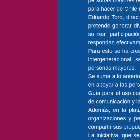
personas mayores ten
para hacer de Chile 
Eduardo Toro, direct
pretende generar div
su real participaci
respondan efectivame
Para esto se ha crea
intergeneracional, 
personas mayores.
Se suma a lo anterio
en apoyar a las per
Guía para el uso co
de comunicación y la
Además, en la plata
organizaciones y pe
compartir sus propue
La iniciativa, que 