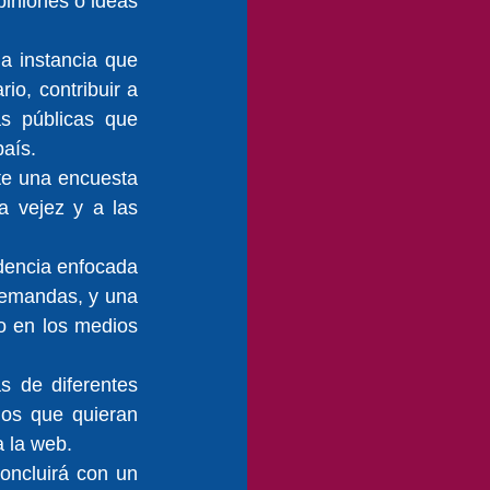
iniones o ideas 
a instancia que 
o, contribuir a 
s públicas que 
país.
e una encuesta 
 vejez y a las 
dencia enfocada 
demandas, y una 
o en los medios 
 de diferentes 
os que quieran 
a la web.
ncluirá con un 