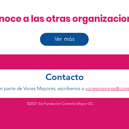
noce a las otras organizacio
Ver más
Contacto
ser parte de Voces Mayores, escríbenos a
vocesmayores@cone
©2021 by Fundación Conecta Mayor UC