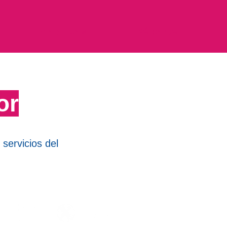
Iniciativas
¡Sé parte!
or
 servicios del