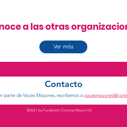
noce a las otras organizacio
Ver más
Contacto
ser parte de Voces Mayores, escríbenos a
vocesmayores@cone
©2021 by Fundación Conecta Mayor UC