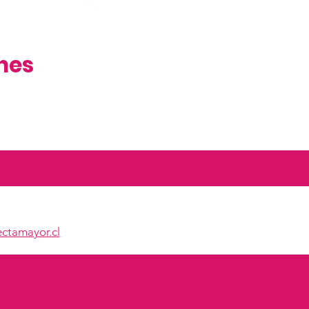
nes
ctamayor.cl