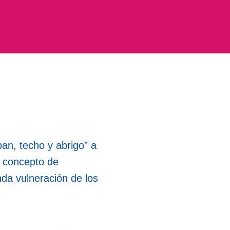
Iniciativas
¡Sé parte!
pan, techo y abrigo” a
l concepto de
da vulneración de los