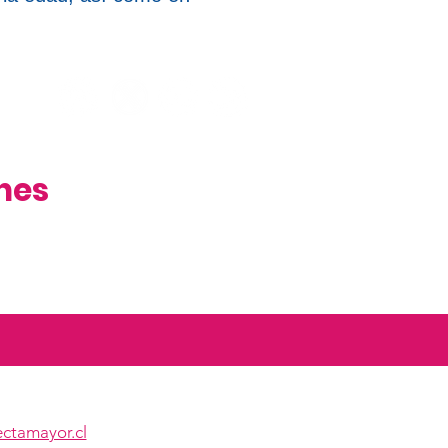
nes
ctamayor.cl