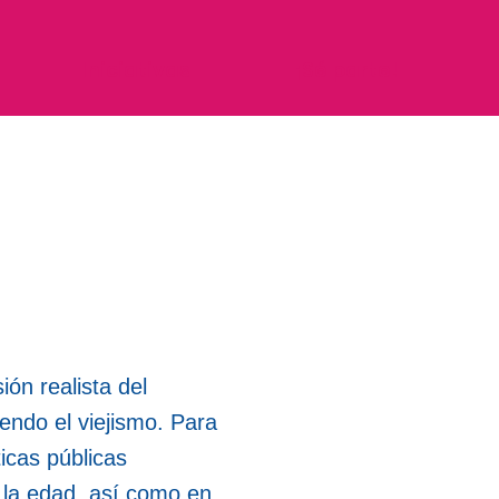
Iniciativas
¡Sé parte!
ón realista del
ndo el viejismo. Para
ticas públicas
y la edad, así como en