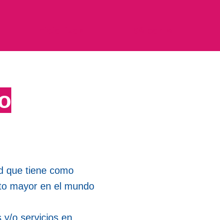
Iniciativas
¡Sé parte!
o
d que tiene como
ulto mayor en el mundo
 y/o servicios en