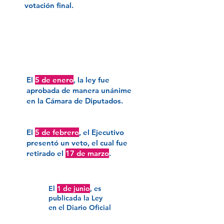
votación final.
2026
El
5 de enero
, la ley fue
aprobada de manera unánime
en la Cámara de Diputados.
El
5 de febrero
, el Ejecutivo
presentó un veto, el cual fue
retirado el
17 de marzo
.
El
1 de junio
, es
publicada la Ley
en el Diario Oficial