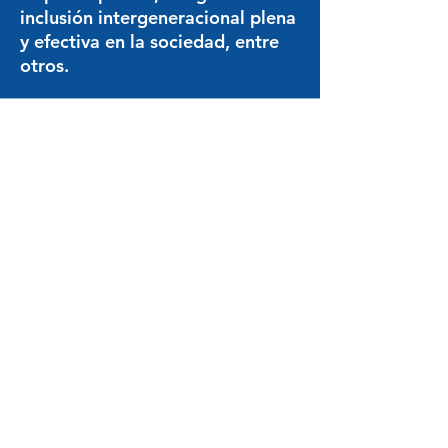
inclusión intergeneracional plena
y efectiva en la sociedad, entre
otros.
Protección ante el
Abandono Social
Define y regula el abandono
social, creando un
procedimiento especial para
su resguardo en los tribunales
de familia y estableciendo
representación judicial
obligatoria para las personas
en esta situación. Existe