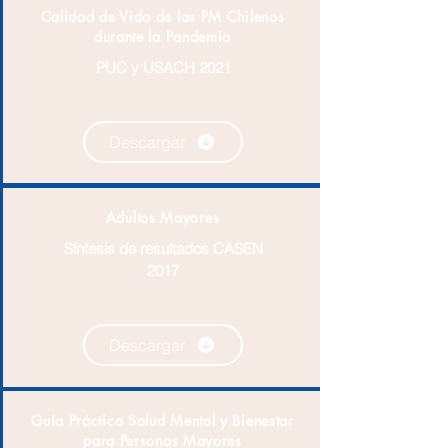
Calidad de Vida de las PM Chilenos
durante la Pandemia
PUC y USACH 2021
Descargar
Adultos Mayores
Síntesis de resultados CASEN
2017
Descargar
Guía Práctica Salud Mental y Bienestar
para Personas Mayores