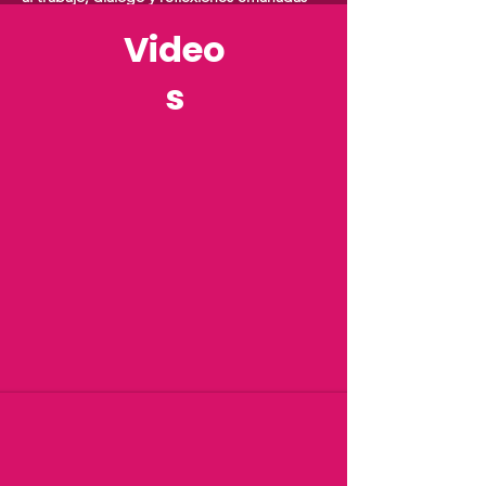
del
Video
II Encuentro presencial de la Red
#VocesMayores y del proyecto Nueva
Longevidad,
s
realizado el 14 de abril de 2023.
Descargar