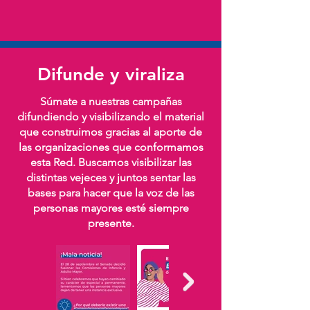
Difunde y viraliza
Súmate a nuestras campañas
difundiendo y visibilizando el material
que construimos gracias al aporte de
las organizaciones que conformamos
esta Red. Buscamos visibilizar las
distintas vejeces y juntos sentar las
bases para hacer que la voz de las
personas mayores esté siempre
presente.