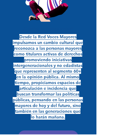
¿Cómo lo hacemos?
​Desde la Red Voces Mayores
impulsamos un cambio cultural que
reconozca a las personas mayores
como titulares activas de derechos
promoviendo iniciativas
intergeneracionales y no edadistas
que representen al segmento 60+
en la opinión pública. Al mismo
tiempo, propiciamos espacios de
articulación e incidencia que
buscan transformar las políticas
públicas, pensando en las personas
mayores de hoy y del futuro, sino
también en las generaciones que
lo harán mañana.