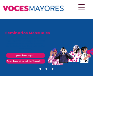
Seminarios Mensuales
Este mes tendremos el seminario
"Conociendo la Ley Integral de Personas
Mayores: avances, derechos y desafíos"
con las invitada Tania Mora, Jefa Jurídica
de SENAMA.
¡Inscríbete aquí!
Suscríbete al canal de Youtube aquí